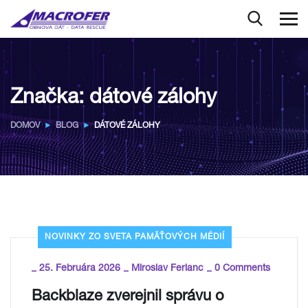
Značka:
dátové zálohy
DOMOV
BLOG
DÁTOVÉ ZÁLOHY
NOVINKY ZO SVETA PAMÄŤOVÝCH MÉDIÍ
_
_
_
25. Februára 2026
Miroslav Ferianc
0 Comments
Backblaze zverejnil správu o