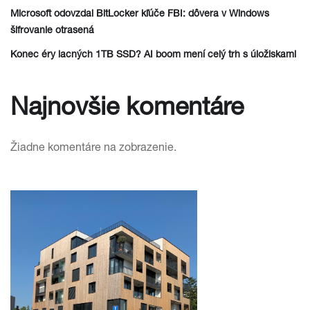
Microsoft odovzdal BitLocker kľúče FBI: dôvera v Windows
šifrovanie otrasená
Konec éry lacných 1TB SSD? AI boom mení celý trh s úložiskami
Najnovšie komentáre
Žiadne komentáre na zobrazenie.