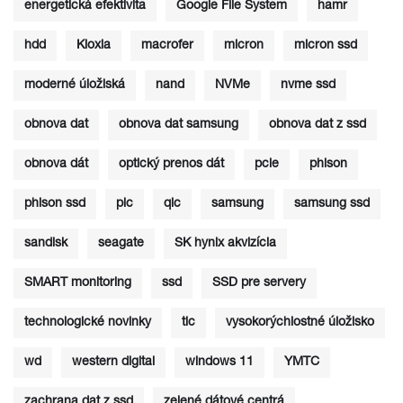
energetická efektivita
Google File System
hamr
hdd
Kioxia
macrofer
micron
micron ssd
moderné úložiská
nand
NVMe
nvme ssd
obnova dat
obnova dat samsung
obnova dat z ssd
obnova dát
optický prenos dát
pcie
phison
phison ssd
plc
qlc
samsung
samsung ssd
sandisk
seagate
SK hynix akvizícia
SMART monitoring
ssd
SSD pre servery
technologické novinky
tlc
vysokorýchlostné úložisko
wd
western digital
windows 11
YMTC
zachrana dat z ssd
zelené dátové centrá