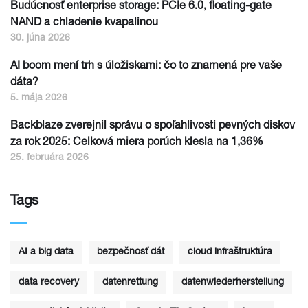
Budúcnosť enterprise storage: PCIe 6.0, floating-gate
NAND a chladenie kvapalinou
30. júna 2026
AI boom mení trh s úložiskami: čo to znamená pre vaše
dáta?
5. mája 2026
Backblaze zverejnil správu o spoľahlivosti pevných diskov
za rok 2025: Celková miera porúch klesla na 1,36%
25. februára 2026
Tags
AI a big data
bezpečnosť dát
cloud infraštruktúra
data recovery
datenrettung
datenwiederherstellung