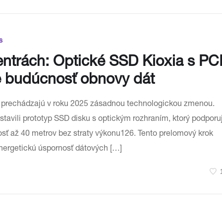
s
entrách: Optické SSD Kioxia s PC
e budúcnosť obnovy dát
t prechádzajú v roku 2025 zásadnou technologickou zmenou.
stavili prototyp SSD disku s optickým rozhraním, ktorý podporu
sť až 40 metrov bez straty výkonu126. Tento prelomový krok
energetickú úspornosť dátových […]