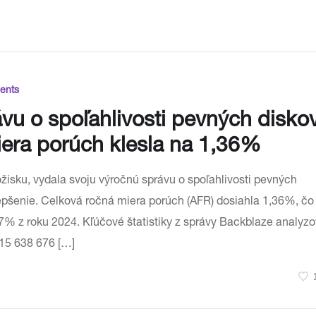
ents
ávu o spoľahlivosti pevných disko
iera porúch klesla na 1,36%
žisku, vydala svoju výročnú správu o spoľahlivosti pevných
lepšenie. Celková ročná miera porúch (AFR) dosiahla 1,36%, čo 
7% z roku 2024. Kľúčové štatistiky z správy Backblaze analyzo
115 638 676 […]