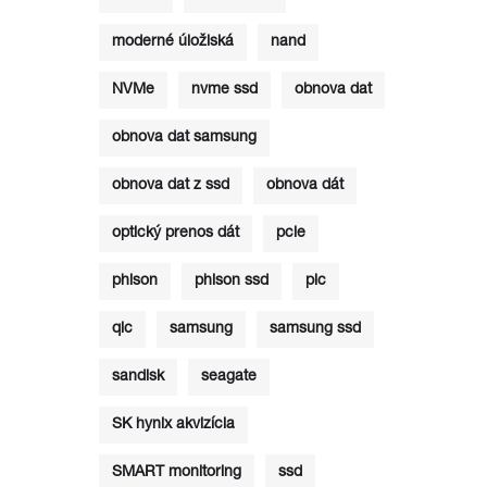
moderné úložiská
nand
NVMe
nvme ssd
obnova dat
obnova dat samsung
obnova dat z ssd
obnova dát
optický prenos dát
pcie
phison
phison ssd
plc
qlc
samsung
samsung ssd
sandisk
seagate
SK hynix akvizícia
SMART monitoring
ssd