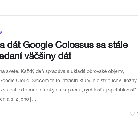
s
a dát Google Colossus sa stále
adaní väčšiny dát
 na svete. Každý deň spracúva a ukladá obrovské objemy
Google Cloud. Srdcom tejto infraštruktúry je distribučný úložný
 zvládal extrémne nároky na kapacitu, rýchlosť aj spoľahlivosť1
nia si z jeho […]