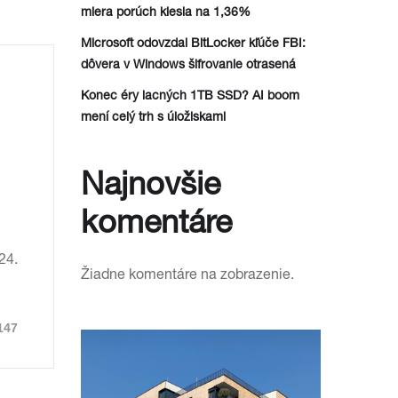
miera porúch klesla na 1,36%
Microsoft odovzdal BitLocker kľúče FBI:
dôvera v Windows šifrovanie otrasená
Konec éry lacných 1TB SSD? AI boom
mení celý trh s úložiskami
Najnovšie
komentáre
24.
Žiadne komentáre na zobrazenie.
147