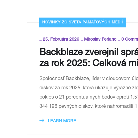
NOVINKY ZO SVETA PAMÄŤOVÝCH MÉDIÍ
_
_
_
25. Februára 2026
Miroslav Ferianc
0 Comm
Backblaze zverejnil spr
za rok 2025: Celková m
Spoločnosť Backblaze, líder v cloudovom úlo
diskov za rok 2025, ktorá ukazuje výrazné z
pokles o 21 percentuálnych bodov oproti 1,5
344 196 pevných diskov, ktoré nahromadili 
LEARN MORE