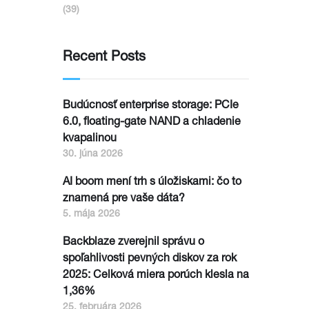
(39)
Recent Posts
Budúcnosť enterprise storage: PCIe
6.0, floating-gate NAND a chladenie
kvapalinou
30. júna 2026
AI boom mení trh s úložiskami: čo to
znamená pre vaše dáta?
5. mája 2026
Backblaze zverejnil správu o
spoľahlivosti pevných diskov za rok
2025: Celková miera porúch klesla na
1,36%
25. februára 2026