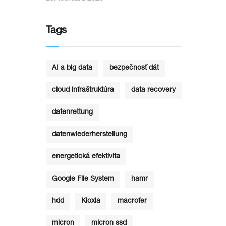
Tags
AI a big data
bezpečnosť dát
cloud infraštruktúra
data recovery
datenrettung
datenwiederherstellung
energetická efektivita
Google File System
hamr
hdd
Kioxia
macrofer
micron
micron ssd