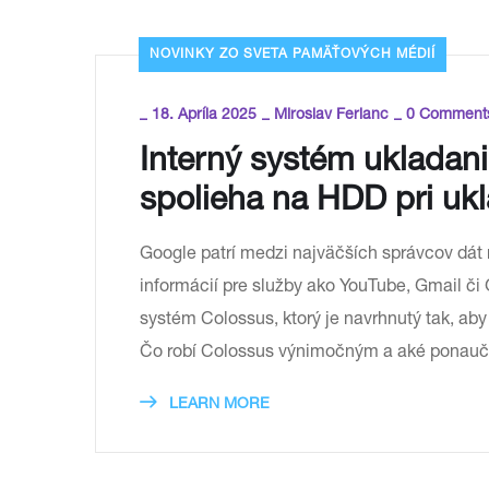
NOVINKY ZO SVETA PAMÄŤOVÝCH MÉDIÍ
_
_
_
18. Apríla 2025
Miroslav Ferianc
0 Comment
Interný systém ukladani
spolieha na HDD pri ukl
Google patrí medzi najväčších správcov dát
informácií pre služby ako YouTube, Gmail či 
systém Colossus, ktorý je navrhnutý tak, aby
Čo robí Colossus výnimočným a aké ponauče
LEARN MORE