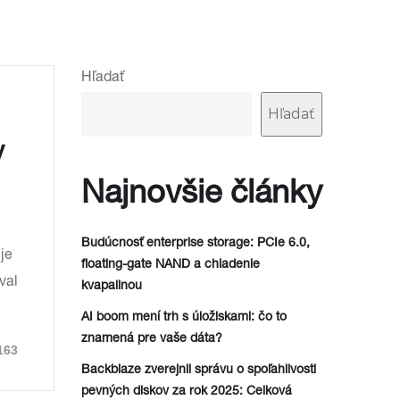
Hľadať
Hľadať
v
Najnovšie články
Budúcnosť enterprise storage: PCIe 6.0,
je
floating-gate NAND a chladenie
val
kvapalinou
AI boom mení trh s úložiskami: čo to
znamená pre vaše dáta?
163
Backblaze zverejnil správu o spoľahlivosti
pevných diskov za rok 2025: Celková