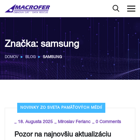
Značka:
samsung
DOMOV
BLOG
SAMSUNG
NOVINKY ZO SVETA PAMÄŤOVÝCH MÉDIÍ
_
_
_
18. Augusta 2025
Miroslav Ferianc
0 Comments
Pozor na najnovšiu aktualizáciu