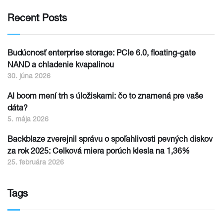
Recent Posts
Budúcnosť enterprise storage: PCIe 6.0, floating-gate
NAND a chladenie kvapalinou
30. júna 2026
AI boom mení trh s úložiskami: čo to znamená pre vaše
dáta?
5. mája 2026
Backblaze zverejnil správu o spoľahlivosti pevných diskov
za rok 2025: Celková miera porúch klesla na 1,36%
25. februára 2026
Tags