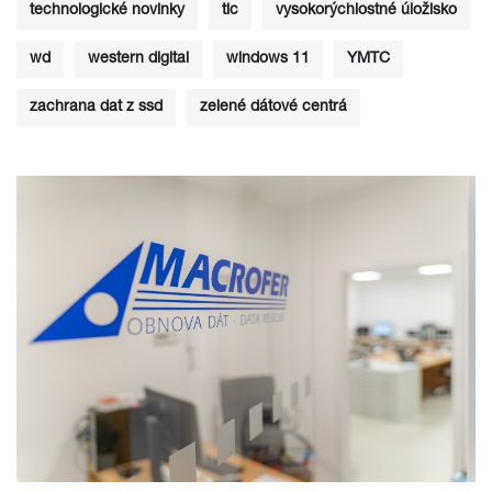
technologické novinky
tlc
vysokorýchlostné úložisko
wd
western digital
windows 11
YMTC
zachrana dat z ssd
zelené dátové centrá