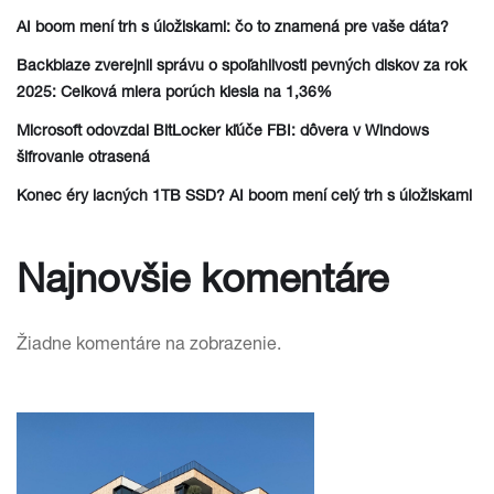
AI boom mení trh s úložiskami: čo to znamená pre vaše dáta?
Backblaze zverejnil správu o spoľahlivosti pevných diskov za rok
2025: Celková miera porúch klesla na 1,36%
Microsoft odovzdal BitLocker kľúče FBI: dôvera v Windows
šifrovanie otrasená
Konec éry lacných 1TB SSD? AI boom mení celý trh s úložiskami
Najnovšie komentáre
Žiadne komentáre na zobrazenie.