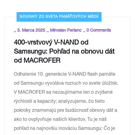
NOVINKY ZO SVETA PAMÄŤOVÝCH MÉDIÍ
_
_
_
3. Marca 2025
Miroslav Ferianc
0 Comments
400-vrstvový V-NAND od
Samsungu: Pohľad na obnovu dát
od MACROFER
Odhalenie 10. generácie V-NAND flash pamäte
od Samsungu vyvoláva rozruch vo svete úložísk.
V MACROFER sa nezaujímame len o zvýšené
rýchlosti a kapacity; analyzujeme, čo tieto
pokroky znamenajú pre budúcnosť obnovy dát a
ako to ovplyvňuje našich klientov. Tu je náš
pohľad na najnovšiu inováciu Samsungu: Čo je