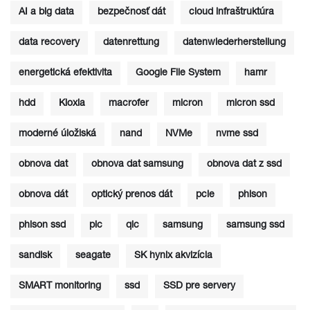
AI a big data
bezpečnosť dát
cloud infraštruktúra
data recovery
datenrettung
datenwiederherstellung
energetická efektivita
Google File System
hamr
hdd
Kioxia
macrofer
micron
micron ssd
moderné úložiská
nand
NVMe
nvme ssd
obnova dat
obnova dat samsung
obnova dat z ssd
obnova dát
optický prenos dát
pcie
phison
phison ssd
plc
qlc
samsung
samsung ssd
sandisk
seagate
SK hynix akvizícia
SMART monitoring
ssd
SSD pre servery