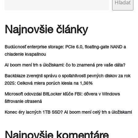
Hľadať
Najnovšie články
Budúcnosť enterprise storage: PCIe 6.0, floating-gate NAND a
chladenie kvapalinou
AI boom mení trh s úložiskami: čo to znamená pre vaše dáta?
Backblaze zverejnil správu o spoľahlivosti pevných diskov za rok
2025: Celková miera porúch klesla na 1,36%
Microsoft odovzdal BitLocker kľúče FBI: dôvera v Windows
šifrovanie otrasená
Konec éry lacných 1TB SSD? AI boom mení celý trh s úložiskami
Najnovšie komentáre