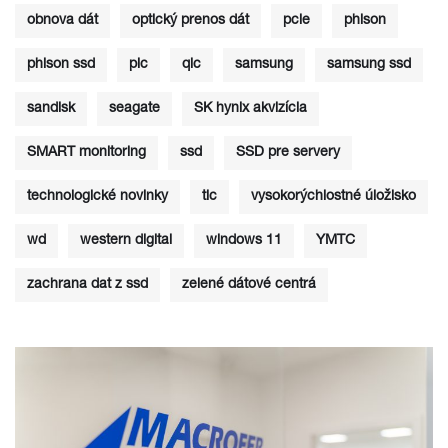
obnova dát
optický prenos dát
pcie
phison
phison ssd
plc
qlc
samsung
samsung ssd
sandisk
seagate
SK hynix akvizícia
SMART monitoring
ssd
SSD pre servery
technologické novinky
tlc
vysokorýchlostné úložisko
wd
western digital
windows 11
YMTC
zachrana dat z ssd
zelené dátové centrá