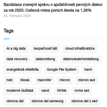
Backblaze zverejnil správu o spoľahlivosti pevných diskov
za rok 2025: Celková miera porúch klesla na 1,36%
25. februára 2026
Tags
AI a big data
bezpečnosť dát
cloud infraštruktúra
data recovery
datenrettung
datenwiederherstellung
energetická efektivita
Google File System
hamr
hdd
Kioxia
macrofer
micron
micron ssd
moderné úložiská
nand
NVMe
nvme ssd
obnova dat
obnova dat samsung
obnova dat z ssd