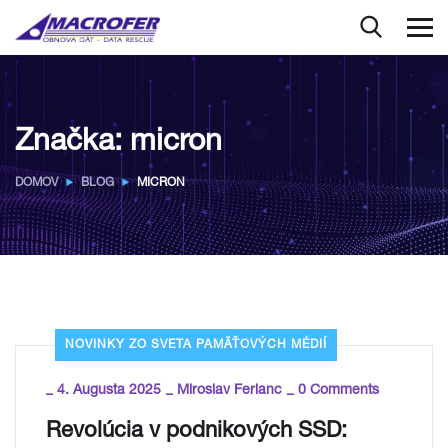
Značka:
micron
DOMOV
BLOG
MICRON
NOVINKY ZO SVETA PAMÄŤOVÝCH MÉDIÍ
_
_
_
4. Augusta 2025
Miroslav Ferianc
0 Comments
Revolúcia v podnikových SSD: