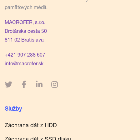
pamäťových médií.
MACROFER, s.r.o.
Drotárska cesta 50
811 02 Bratislava
+421 907 288 607
info@macrofer.sk
Služby
Záchrana dát z HDD
Záchrana dát z SSD disku