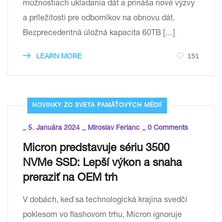
možnostiach ukladania dát a prináša nové výzvy
a príležitosti pre odborníkov na obnovu dát.
Bezprecedentná úložná kapacita 60TB […]
151
LEARN MORE
NOVINKY ZO SVETA PAMÄŤOVÝCH MÉDIÍ
_
_
_
5. Januára 2024
Miroslav Ferianc
0 Comments
Micron predstavuje sériu 3500
NVMe SSD: Lepší výkon a snaha
preraziť na OEM trh
V dobách, keď sa technologická krajina svedčí
poklesom vo flashovom trhu, Micron ignoruje