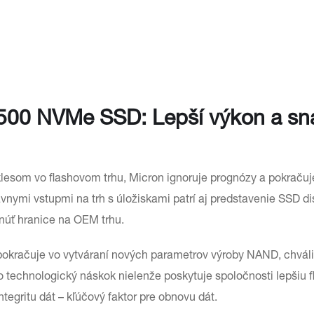
 3500 NVMe SSD: Lepší výkon a sn
klesom vo flashovom trhu, Micron ignoruje prognózy a pokračuj
nymi vstupmi na trh s úložiskami patrí aj predstavenie SSD di
núť hranice na OEM trhu.
okračuje vo vytváraní nových parametrov výroby NAND, chváli
technologický náskok nielenže poskytuje spoločnosti lepšiu fle
ntegritu dát – kľúčový faktor pre obnovu dát.