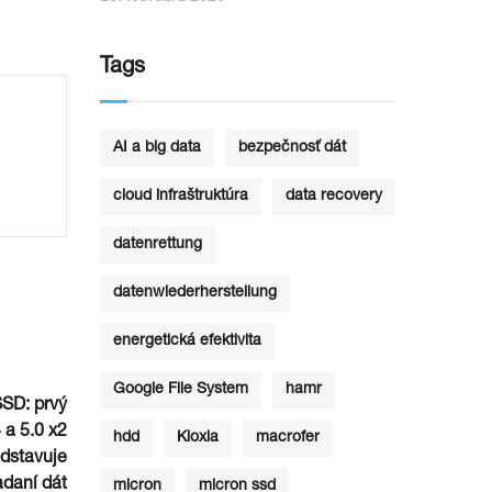
Tags
AI a big data
bezpečnosť dát
cloud infraštruktúra
data recovery
datenrettung
datenwiederherstellung
energetická efektivita
Google File System
hamr
SD: prvý
 a 5.0 x2
hdd
Kioxia
macrofer
dstavuje
adaní dát
micron
micron ssd