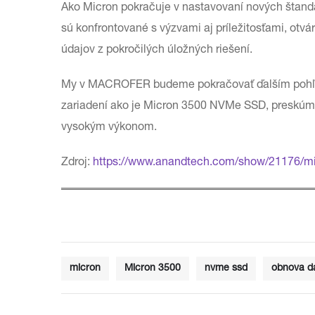
Ako Micron pokračuje v nastavovaní nových štandar
sú konfrontované s výzvami aj príležitosťami, otvá
údajov z pokročilých úložných riešení.
My v MACROFER budeme pokračovať ďalším pohľad
zariadení ako je Micron 3500 NVMe SSD, preskúma
vysokým výkonom.
Zdroj:
https://www.anandtech.com/show/21176/mi
micron
Micron 3500
nvme ssd
obnova d