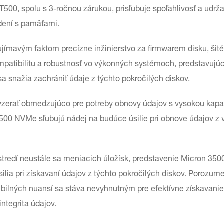
 T500, spolu s 3-ročnou zárukou, prisľubuje spoľahlivosť a udrž
adení s pamäťami.
jímavým faktom precízne inžinierstvo za firmwarem disku, šité
mpatibilitu a robustnosť vo výkonných systémoch, predstavujú
í sa snažia zachrániť údaje z týchto pokročilých diskov.
vyzerať obmedzujúco pre potreby obnovy údajov s vysokou kapa
3500 NVMe sľubujú nádej na budúce úsilie pri obnove údajov z 
stredí neustále sa meniacich úložísk, predstavenie Micron 3
lia pri získavaní údajov z týchto pokročilých diskov. Porozume
tibilných nuansí sa stáva nevyhnutným pre efektívne získavanie
integrita údajov.