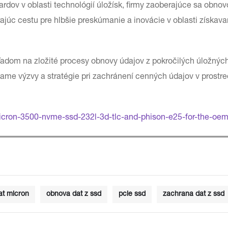
dov v oblasti technológií úložísk, firmy zaoberajúce sa obnov
rajúc cestu pre hlbšie preskúmanie a inovácie v oblasti získava
om na zložité procesy obnovy údajov z pokročilých úložnýc
me výzvy a stratégie pri zachránení cenných údajov v prostre
cron-3500-nvme-ssd-232l-3d-tlc-and-phison-e25-for-the-oe
at micron
obnova dat z ssd
pcie ssd
zachrana dat z ssd