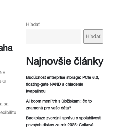
Hľadať
Hľadať
aha
Najnovšie články
e v
Budúcnosť enterprise storage: PCIe 6.0,
sku
floating-gate NAND a chladenie
kvapalinou
AI boom mení trh s úložiskami: čo to
a sa
znamená pre vaše dáta?
xibilitu
Backblaze zverejnil správu o spoľahlivosti
pevných diskov za rok 2025: Celková