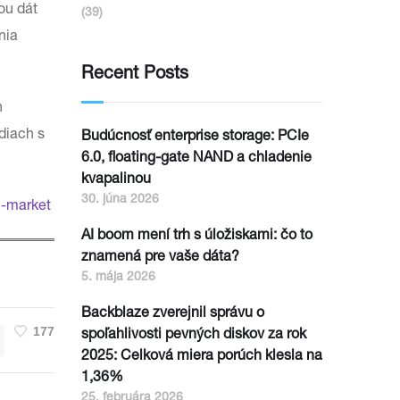
ou dát
(39)
nia
Recent Posts
h
diach s
Budúcnosť enterprise storage: PCIe
6.0, floating-gate NAND a chladenie
kvapalinou
30. júna 2026
m-market
AI boom mení trh s úložiskami: čo to
znamená pre vaše dáta?
5. mája 2026
Backblaze zverejnil správu o
177
spoľahlivosti pevných diskov za rok
2025: Celková miera porúch klesla na
1,36%
25. februára 2026