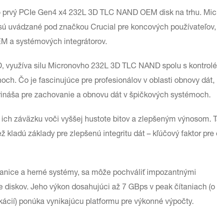
 prvý PCIe Gen4 x4 232L 3D TLC NAND OEM disk na trhu. Mic
 sú uvádzané pod značkou Crucial pre koncových používateľov,
EM a systémových integrátorov.
, využíva silu Micronovho 232L 3D TLC NAND spolu s kontrol
ch. Čo je fascinujúce pre profesionálov v oblasti obnovy dát, 
é prináša pre zachovanie a obnovu dát v špičkových systémoch.
ch záväzku voči vyššej hustote bitov a zlepšeným výnosom. 
ež kladú základy pre zlepšenú integritu dát – kľúčový faktor pr
anice a herné systémy, sa môže pochváliť impozantnými
 diskov. Jeho výkon dosahujúci až 7 GBps v peak čítaniach (o
kácií) ponúka vynikajúcu platformu pre výkonné výpočty.