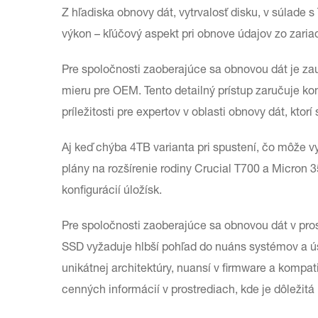
Z hľadiska obnovy dát, vytrvalosť disku, v súlade s
výkon – kľúčový aspekt pri obnove údajov zo zari
Pre spoločnosti zaoberajúce sa obnovou dát je zau
mieru pre OEM. Tento detailný prístup zaručuje ko
príležitosti pre expertov v oblasti obnovy dát, ktor
Aj keď chýba 4TB varianta pri spustení, čo môže 
plány na rozšírenie rodiny Crucial T700 a Micron 
konfigurácií úložísk.
Pre spoločnosti zaoberajúce sa obnovou dát v pro
SSD vyžaduje hlbší pohľad do nuáns systémov a úsi
unikátnej architektúry, nuansí v firmware a kompa
cenných informácií v prostrediach, kde je dôležitá 