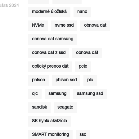
nuára 2024
moderné úložiská
nand
NVMe
nvme ssd
obnova dat
obnova dat samsung
obnova dat z ssd
obnova dát
optický prenos dát
pcie
phison
phison ssd
plc
qlc
samsung
samsung ssd
sandisk
seagate
SK hynix akvizícia
SMART monitoring
ssd