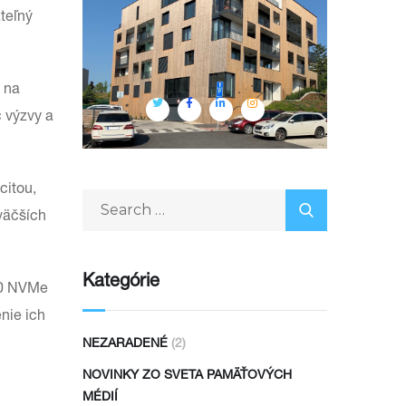
ateľný
 na
c výzvy a
citou,
väčších
Kategórie
500 NVMe
nie ich
NEZARADENÉ
(2)
NOVINKY ZO SVETA PAMÄŤOVÝCH
MÉDIÍ