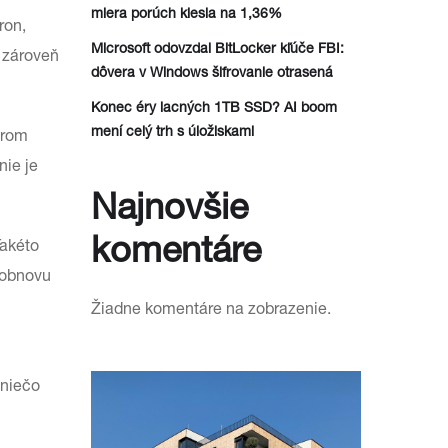
miera porúch klesla na 1,36%
ron,
Microsoft odovzdal BitLocker kľúče FBI:
 zároveň
dôvera v Windows šifrovanie otrasená
Konec éry lacných 1TB SSD? AI boom
mení celý trh s úložiskami
érom
nie je
Najnovšie
komentáre
Takéto
e obnovu
Žiadne komentáre na zobrazenie.
 niečo