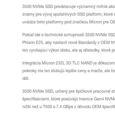
3500 NVMe SSD predstavuje významný míľnik ako
známy pre vývoj spoľahlivých SSD platform, ktoré
uvádza tieto platformy pod značkou Micron pre O
Pokiaľ ide o technické schopnosti 3500 NVMe SSD
Phison E25, aby nastavil nové štandardy v OEM trho
len vynikajúci výkon disku, ale aj dôsledky, ktor
Integrácia Micron 232L 3D TLC NAND je dôkazom i
pokroky nie len sľubujú lepšie ceny a marže, ale ti
dát.
3500 NVMe SSD, určený pre špičkové pracovné st
špecifikáciami, ktoré posúvajú hranice Gen4 NVMe
nižší než u T500 s 7,4 GBps z dôvodu OEM špecifi