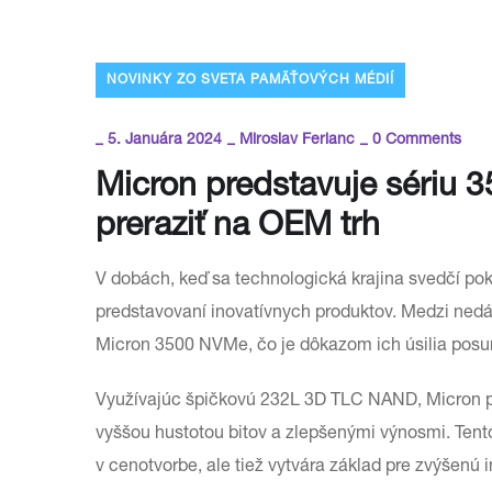
NOVINKY ZO SVETA PAMÄŤOVÝCH MÉDIÍ
_
_
_
5. Januára 2024
Miroslav Ferianc
0 Comments
Micron predstavuje sériu
preraziť na OEM trh
V dobách, keď sa technologická krajina svedčí po
predstavovaní inovatívnych produktov. Medzi nedáv
Micron 3500 NVMe, čo je dôkazom ich úsilia posu
Využívajúc špičkovú 232L 3D TLC NAND, Micron p
vyššou hustotou bitov a zlepšenými výnosmi. Tento 
v cenotvorbe, ale tiež vytvára základ pre zvýšenú i