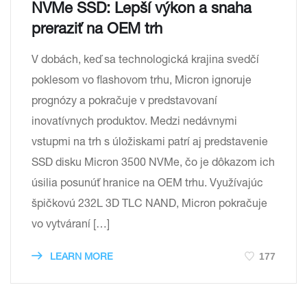
NVMe SSD: Lepší výkon a snaha
preraziť na OEM trh
V dobách, keď sa technologická krajina svedčí
poklesom vo flashovom trhu, Micron ignoruje
prognózy a pokračuje v predstavovaní
inovatívnych produktov. Medzi nedávnymi
vstupmi na trh s úložiskami patrí aj predstavenie
SSD disku Micron 3500 NVMe, čo je dôkazom ich
úsilia posunúť hranice na OEM trhu. Využívajúc
špičkovú 232L 3D TLC NAND, Micron pokračuje
vo vytváraní […]
177
LEARN MORE