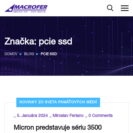
Značka:
pcie ssd
DOMOV
BLOG
PCIE SSD
NOVINKY ZO SVETA PAMÄŤOVÝCH MÉDIÍ
_
_
_
5. Januára 2024
Miroslav Ferianc
0 Comments
Micron predstavuje sériu 3500