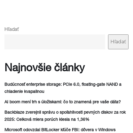
Hľadať
Hľadať
Najnovšie články
Budúcnosť enterprise storage: PCIe 6.0, floating-gate NAND a
chladenie kvapalinou
AI boom mení trh s úložiskami: čo to znamená pre vaše dáta?
Backblaze zverejnil správu o spoľahlivosti pevných diskov za rok
2025: Celková miera porúch klesla na 1,36%
Microsoft odovzdal BitLocker kľúče FBI: dôvera v Windows