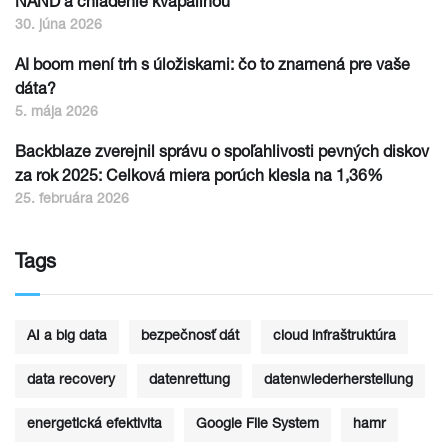
NAND a chladenie kvapalinou
30. júna 2026
AI boom mení trh s úložiskami: čo to znamená pre vaše
dáta?
5. mája 2026
Backblaze zverejnil správu o spoľahlivosti pevných diskov
za rok 2025: Celková miera porúch klesla na 1,36%
25. februára 2026
Tags
AI a big data
bezpečnosť dát
cloud infraštruktúra
data recovery
datenrettung
datenwiederherstellung
energetická efektivita
Google File System
hamr