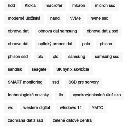
hdd
Kioxia
macrofer
micron
micron ssd
moderné úložiská
nand
NVMe
nvme ssd
obnova dat
obnova dat samsung
obnova dat z ssd
obnova dát
optický prenos dát
pcie
phison
phison ssd
plc
qlc
samsung
samsung ssd
sandisk
seagate
SK hynix akvizícia
SMART monitoring
ssd
SSD pre servery
technologické novinky
tlc
vysokorýchlostné úložisko
wd
western digital
windows 11
YMTC
zachrana dat z ssd
zelené dátové centrá