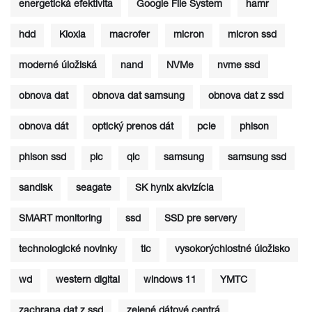
energetická efektivita
Google File System
hamr
hdd
Kioxia
macrofer
micron
micron ssd
moderné úložiská
nand
NVMe
nvme ssd
obnova dat
obnova dat samsung
obnova dat z ssd
obnova dát
optický prenos dát
pcie
phison
phison ssd
plc
qlc
samsung
samsung ssd
sandisk
seagate
SK hynix akvizícia
SMART monitoring
ssd
SSD pre servery
technologické novinky
tlc
vysokorýchlostné úložisko
wd
western digital
windows 11
YMTC
zachrana dat z ssd
zelené dátové centrá