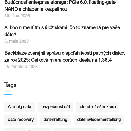
Budúcnosť enterprise storage: PCIe 6.0, floating-gate
NAND a chladenie kvapalinou
30. júna 2026
AI boom mení trh s úložiskami: čo to znamená pre vaše
dáta?
5. mája 2026
Backblaze zverejnil správu o spoľahlivosti pevných diskov
za rok 2025: Celková miera porúch klesla na 1,36%
25. februára 2026
Tags
AI a big data
bezpečnosť dát
cloud infraštruktúra
data recovery
datenrettung
datenwiederherstellung