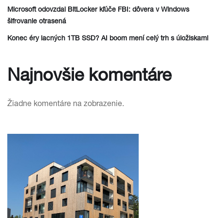
Microsoft odovzdal BitLocker kľúče FBI: dôvera v Windows
šifrovanie otrasená
Konec éry lacných 1TB SSD? AI boom mení celý trh s úložiskami
Najnovšie komentáre
Žiadne komentáre na zobrazenie.