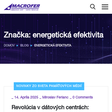
Značka:
energetická efektivita
DOMOV
BLOG
ENERGETICKÁ EFEKTIVITA
NOVINKY ZO SVETA PAMÄŤOVÝCH MÉDIÍ
_
_
_
14. Apríla 2025
Miroslav Ferianc
0 Comments
Revolúcia v dátových centrách: