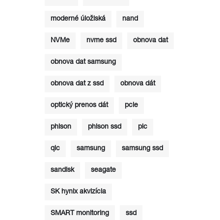
moderné úložiská
nand
NVMe
nvme ssd
obnova dat
obnova dat samsung
obnova dat z ssd
obnova dát
optický prenos dát
pcie
phison
phison ssd
plc
qlc
samsung
samsung ssd
sandisk
seagate
SK hynix akvizícia
SMART monitoring
ssd