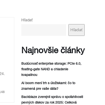
Hľadať
Hľadať
Najnovšie články
Budúcnosť enterprise storage: PCIe 6.0,
floating-gate NAND a chladenie
24.
kvapalinou
AI boom mení trh s úložiskami: čo to
znamená pre vaše dáta?
148
Backblaze zverejnil správu o spoľahlivosti
pevných diskov za rok 2025: Celková