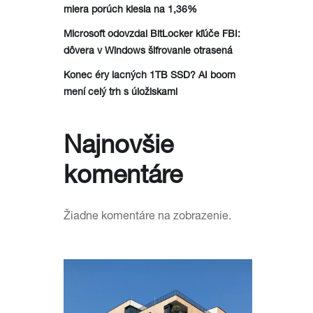
miera porúch klesla na 1,36%
Microsoft odovzdal BitLocker kľúče FBI:
dôvera v Windows šifrovanie otrasená
Konec éry lacných 1TB SSD? AI boom
mení celý trh s úložiskami
Najnovšie
komentáre
Žiadne komentáre na zobrazenie.