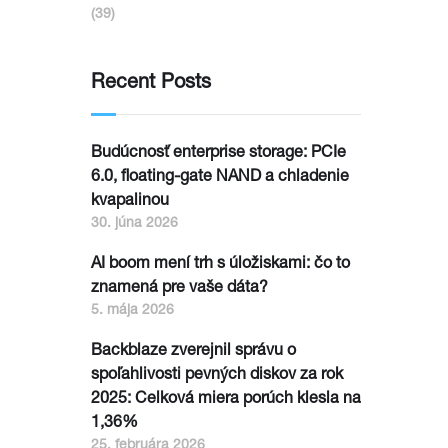
(39)
Recent Posts
Budúcnosť enterprise storage: PCIe
6.0, floating-gate NAND a chladenie
kvapalinou
30. júna 2026
AI boom mení trh s úložiskami: čo to
znamená pre vaše dáta?
5. mája 2026
Backblaze zverejnil správu o
spoľahlivosti pevných diskov za rok
2025: Celková miera porúch klesla na
1,36%
25. februára 2026