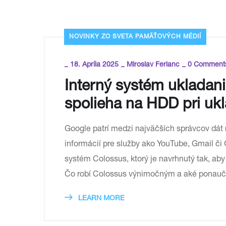
NOVINKY ZO SVETA PAMÄŤOVÝCH MÉDIÍ
_
_
_
18. Apríla 2025
Miroslav Ferianc
0 Comment
Interný systém ukladani
spolieha na HDD pri ukl
Google patrí medzi najväčších správcov dát
informácií pre služby ako YouTube, Gmail či 
systém Colossus, ktorý je navrhnutý tak, aby
Čo robí Colossus výnimočným a aké ponauče
LEARN MORE