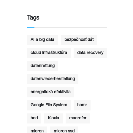
Tags
AI a big data
bezpečnosť dát
cloud infraštruktúra
data recovery
datenrettung
datenwiederherstellung
energetická efektivita
Google File System
hamr
hdd
Kioxia
macrofer
micron
micron ssd