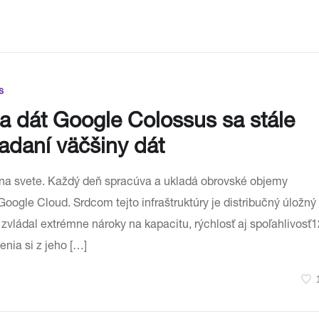
s
a dát Google Colossus sa stále
adaní väčšiny dát
 na svete. Každý deň spracúva a ukladá obrovské objemy
Google Cloud. Srdcom tejto infraštruktúry je distribučný úložný
 zvládal extrémne nároky na kapacitu, rýchlosť aj spoľahlivosť1
nia si z jeho […]