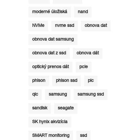
moderné úložiská
nand
NVMe
nvme ssd
obnova dat
obnova dat samsung
obnova dat z ssd
obnova dát
optický prenos dát
pcie
phison
phison ssd
plc
qlc
samsung
samsung ssd
sandisk
seagate
SK hynix akvizícia
SMART monitoring
ssd