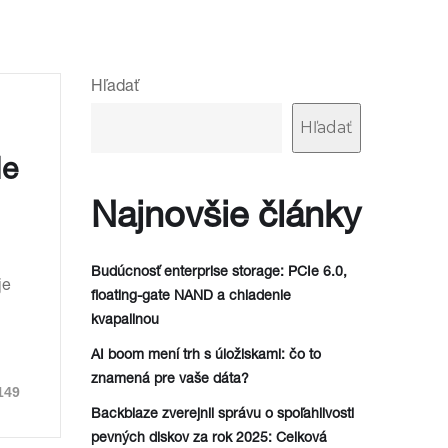
Hľadať
Hľadať
Ie
Najnovšie články
Budúcnosť enterprise storage: PCIe 6.0,
je
floating-gate NAND a chladenie
kvapalinou
AI boom mení trh s úložiskami: čo to
znamená pre vaše dáta?
149
Backblaze zverejnil správu o spoľahlivosti
pevných diskov za rok 2025: Celková