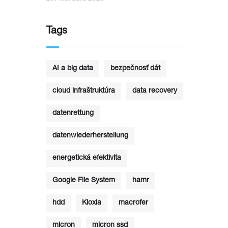
Tags
AI a big data
bezpečnosť dát
cloud infraštruktúra
data recovery
datenrettung
datenwiederherstellung
energetická efektivita
Google File System
hamr
hdd
Kioxia
macrofer
micron
micron ssd