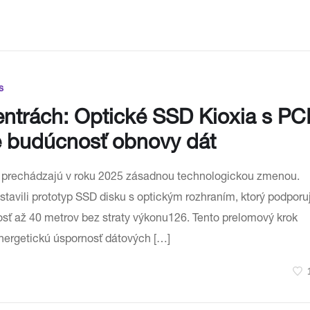
s
entrách: Optické SSD Kioxia s PC
e budúcnosť obnovy dát
t prechádzajú v roku 2025 zásadnou technologickou zmenou.
stavili prototyp SSD disku s optickým rozhraním, ktorý podporu
sť až 40 metrov bez straty výkonu126. Tento prelomový krok
energetickú úspornosť dátových […]