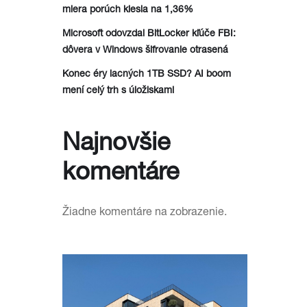
miera porúch klesla na 1,36%
Microsoft odovzdal BitLocker kľúče FBI:
dôvera v Windows šifrovanie otrasená
Konec éry lacných 1TB SSD? AI boom
mení celý trh s úložiskami
Najnovšie
komentáre
Žiadne komentáre na zobrazenie.