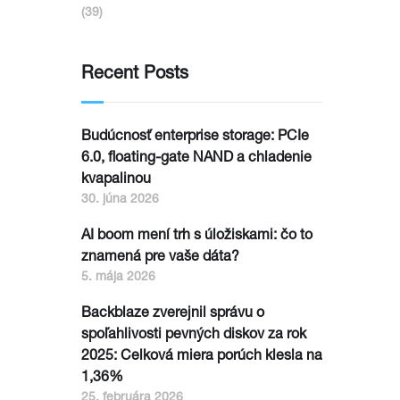
(39)
Recent Posts
Budúcnosť enterprise storage: PCIe
6.0, floating-gate NAND a chladenie
kvapalinou
30. júna 2026
AI boom mení trh s úložiskami: čo to
znamená pre vaše dáta?
5. mája 2026
Backblaze zverejnil správu o
spoľahlivosti pevných diskov za rok
2025: Celková miera porúch klesla na
1,36%
25. februára 2026