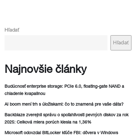
Hľadať
Hľadať
Najnovšie články
Budúcnosť enterprise storage: PCIe 6.0, floating-gate NAND a
chladenie kvapalinou
AI boom mení trh s úložiskami: čo to znamená pre vaše dáta?
Backblaze zverejnil správu o spoľahlivosti pevných diskov za rok
2025: Celková miera porúch klesla na 1,36%
Microsoft odovzdal BitLocker kľúče FBI: dôvera v Windows