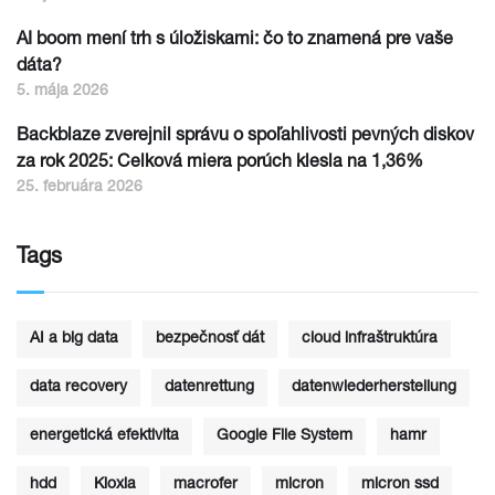
AI boom mení trh s úložiskami: čo to znamená pre vaše
dáta?
5. mája 2026
Backblaze zverejnil správu o spoľahlivosti pevných diskov
za rok 2025: Celková miera porúch klesla na 1,36%
25. februára 2026
Tags
AI a big data
bezpečnosť dát
cloud infraštruktúra
data recovery
datenrettung
datenwiederherstellung
energetická efektivita
Google File System
hamr
hdd
Kioxia
macrofer
micron
micron ssd