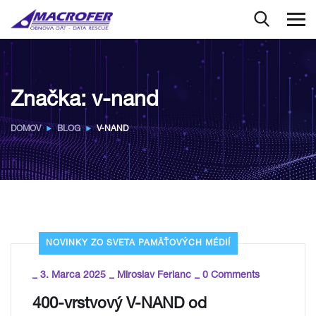
Značka:
v-nand
DOMOV
BLOG
V-NAND
NOVINKY ZO SVETA PAMÄŤOVÝCH MÉDIÍ
_
_
_
3. Marca 2025
Miroslav Ferianc
0 Comments
400-vrstvový V-NAND od