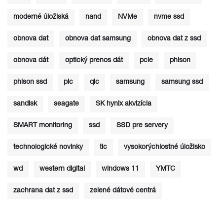
moderné úložiská
nand
NVMe
nvme ssd
obnova dat
obnova dat samsung
obnova dat z ssd
obnova dát
optický prenos dát
pcie
phison
phison ssd
plc
qlc
samsung
samsung ssd
sandisk
seagate
SK hynix akvizícia
SMART monitoring
ssd
SSD pre servery
technologické novinky
tlc
vysokorýchlostné úložisko
wd
western digital
windows 11
YMTC
zachrana dat z ssd
zelené dátové centrá