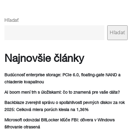
Hľadať
Hľadať
Najnovšie články
Budúcnosť enterprise storage: PCIe 6.0, floating-gate NAND a
chladenie kvapalinou
AI boom mení trh s úložiskami: čo to znamená pre vaše dáta?
Backblaze zverejnil správu o spoľahlivosti pevných diskov za rok
2025: Celková miera porúch klesla na 1,36%
Microsoft odovzdal BitLocker kľúče FBI: dôvera v Windows
šifrovanie otrasená